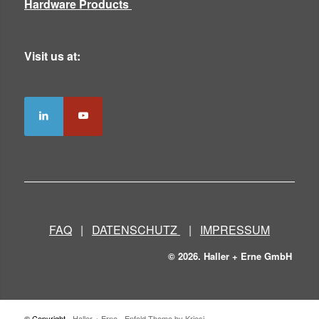
Hardware Products
Visit us at:
FAQ
|
DATENSCHUTZ
|
IMPRESSUM
© 2026. Haller + Erne GmbH
© Copyright -
Haller + Erne
-
Enfold Theme by Kriesi